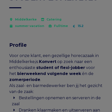
Middelkerke
Catering
summer vacation
Fulltime
15.2
Profile
Voor onze klant, een gezellige horecazaak in
Middelkerke,is
Konvert
op zoek naar een
enthousiaste
student of flexi-jobber
voor
het
bierweekend volgende week
én de
zomerperiode
.
Als zaal- en barmedewerker ben jij het gezicht
van de zaak:
Bestellingen opnemen en serveren in de
zaal
Dranken klaarmaken en uitserveren aan