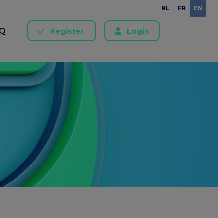
NL
FR
EN
AQ
Register
Login