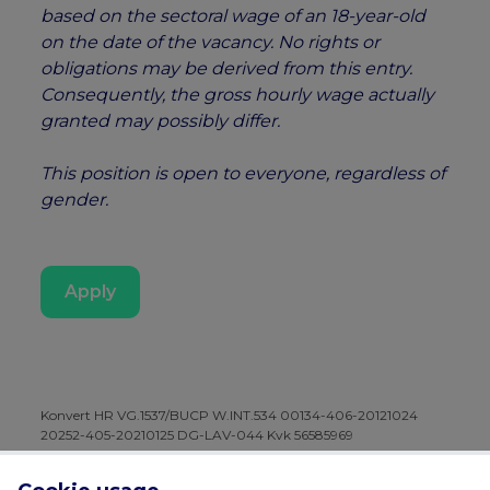
based on the sectoral wage of an 18-year-old
on the date of the vacancy. No rights or
obligations may be derived from this entry.
Consequently, the gross hourly wage actually
granted may possibly differ.
This position is open to everyone, regardless of
gender.
Apply
Konvert HR VG.1537/BUCP W.INT.534 00134-406-20121024
20252-405-20210125 DG-LAV-044 Kvk 56585969