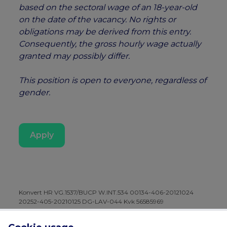
based on the sectoral wage of an 18-year-old
on the date of the vacancy. No rights or
obligations may be derived from this entry.
Consequently, the gross hourly wage actually
granted may possibly differ.
This position is open to everyone, regardless of
gender.
Apply
Konvert HR VG.1537/BUCP W.INT.534 00134-406-20121024
20252-405-20210125 DG-LAV-044 Kvk 56585969