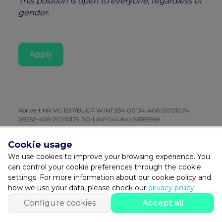
This position is open to everyone, regardless of
gender.
Apply
Konvert HR VG.1537/BUCP W.INT.534 00134-406-20121024
20252-405-20210125 DG-LAV-044 Kvk 56585969
Cookie usage
Facebook
Instagram
We use cookies to improve your browsing experience. You
can control your cookie preferences through the cookie
settings. For more information about our cookie policy and
056 240 100
-
info@konvert.be
how we use your data, please check our
privacy policy
.
© 2026 Konvert |
© 2022 Konvert
|
All Rights Reserved
|
Privacy
Configure cookies
Accept all
Policy
|
Configure cookies