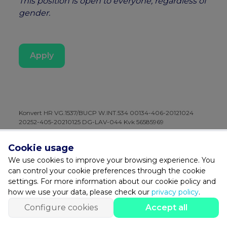
This position is open to everyone, regardless of
gender.
Apply
Konvert HR VG.1537/BUCP W.INT.534 00134-406-20121024
20252-405-20210125 DG-LAV-044 Kvk 56585969
Cookie usage
Facebook
Instagram
We use cookies to improve your browsing experience. You
can control your cookie preferences through the cookie
settings. For more information about our cookie policy and
056 240 100
-
info@konvert.be
how we use your data, please check our
privacy policy
.
© 2026 Konvert |
© 2022 Konvert
|
All Rights Reserved
|
Privacy
Configure cookies
Accept all
Policy
|
Configure cookies