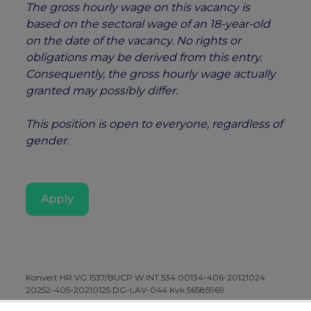
The gross hourly wage on this vacancy is
based on the sectoral wage of an 18-year-old
on the date of the vacancy. No rights or
obligations may be derived from this entry.
Consequently, the gross hourly wage actually
granted may possibly differ.
This position is open to everyone, regardless of
gender.
Apply
Konvert HR VG.1537/BUCP W.INT.534 00134-406-20121024
20252-405-20210125 DG-LAV-044 Kvk 56585969