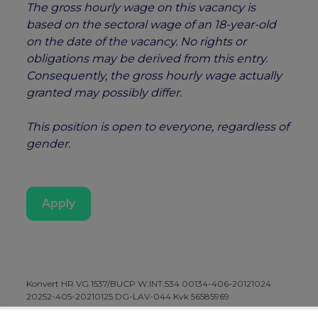
The gross hourly wage on this vacancy is
based on the sectoral wage of an 18-year-old
on the date of the vacancy. No rights or
obligations may be derived from this entry.
Consequently, the gross hourly wage actually
granted may possibly differ.
This position is open to everyone, regardless of
gender.
Apply
Konvert HR VG.1537/BUCP W.INT.534 00134-406-20121024
20252-405-20210125 DG-LAV-044 Kvk 56585969