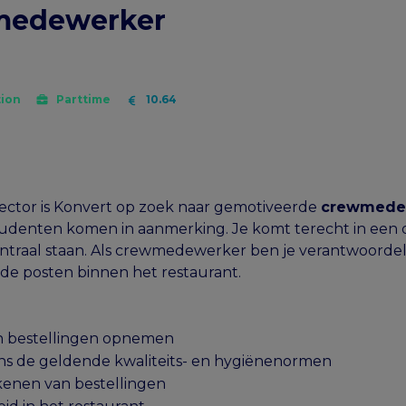
medewerker
ion
Parttime
10.64
dsector is Konvert op zoek naar gemotiveerde
crewmede
bstudenten komen in aanmerking. Je komt terecht in e
raal staan. Als crewmedewerker ben je verantwoordelij
nde posten binnen het restaurant.
en bestellingen opnemen
ns de geldende kwaliteits- en hygiënenormen
kenen van bestellingen