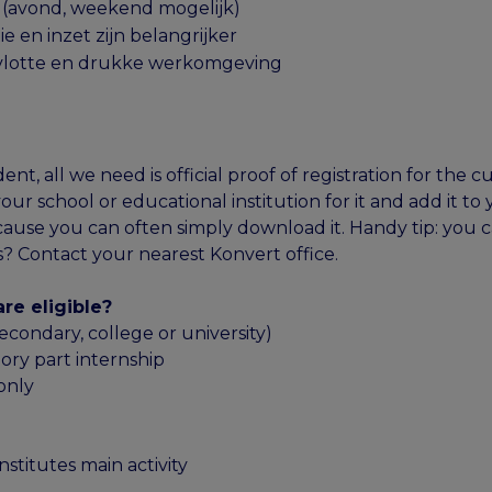
n (avond, weekend mogelijk)
tie en inzet zijn belangrijker
vlotte en drukke werkomgeving
nt, all we need is official proof of registration for the 
ur school or educational institution for it and add it to y
cause you can often simply download it. Handy tip: you 
? Contact your nearest Konvert office.
re eligible?
econdary, college or university)
eory part internship
only
nstitutes main activity