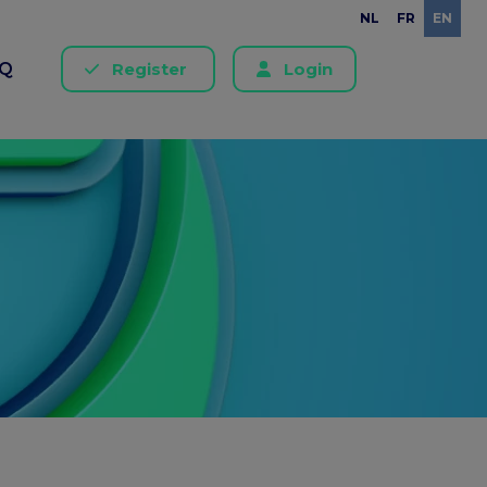
NL
FR
EN
AQ
Register
Login