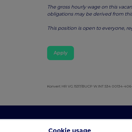
The gross hourly wage on this vacanc
obligations may be derived from this
This position is open to everyone, r
Apply
Konvert HR VG.1537/BUCP W.INT.534 00134-406
Cookie usage