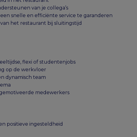
id in het restaurant
dersteunen van je collega’s
n snelle en efficiënte service te garanderen
n het restaurant bij sluitingstijd
eltijdse, flexi of studentenjobs
ing op de werkvloer
een dynamisch team
arema
 gemotiveerde medewerkers
en positieve ingesteldheid
d