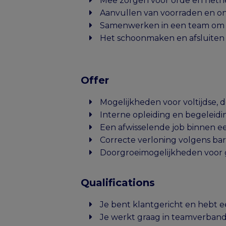
Mee zorgen voor orde en nethe
Aanvullen van voorraden en on
Samenwerken in een team om ee
Het schoonmaken en afsluiten va
Offer
Mogelijkheden voor voltijdse, de
Interne opleiding en begeleid
Een afwisselende job binnen 
Correcte verloning volgens b
Doorgroeimogelijkheden voor
Qualifications
Je bent klantgericht en hebt e
Je werkt graag in teamverban