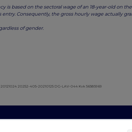
y is based on the sectoral wage of an 18-year-old on the 
 entry. Consequently, the gross hourly wage actually gra
egardless of gender.
-20121024 20252-405-20210125 DG-LAV-044 Kvk 56585969
Facebook
Instagram