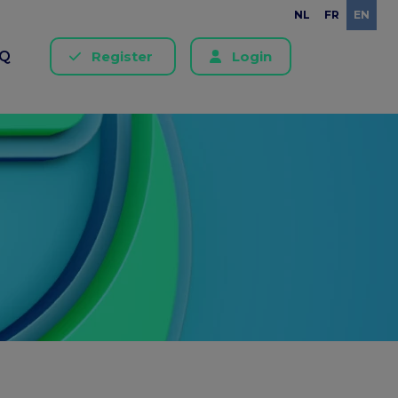
NL
FR
EN
AQ
Register
Login