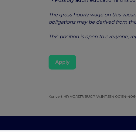
- Possibly adult education if this co
The gross hourly wage on this vacanc
obligations may be derived from this
This position is open to everyone, r
Apply
Konvert HR VG.1537/BUCP W.INT.534 00134-406