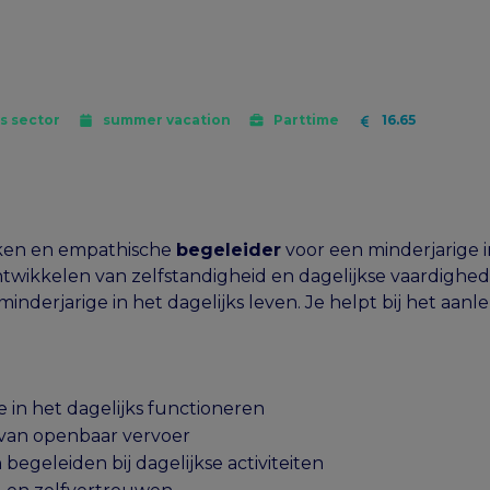
ts sector
summer vacation
Parttime
16.65
kken en empathische
begeleider
voor een minderjarige in
twikkelen van zelfstandigheid en dagelijkse vaardigheden
inderjarige in het dagelijks leven. Je helpt bij het aan
 in het dagelijks functioneren
 van openbaar vervoer
geleiden bij dagelijkse activiteiten