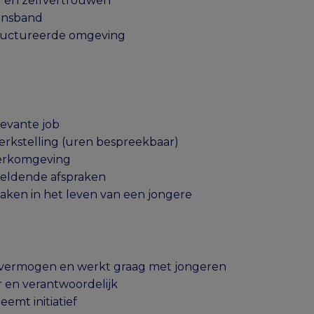
d en zelfvertrouwen
ensband
tructureerde omgeving
levante job
werkstelling (uren bespreekbaar)
erkomgeving
geldende afspraken
aken in het leven van een jongere
 vermogen en werkt graag met jongeren
 en verantwoordelijk
emt initiatief