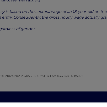
nstitutes main activity
y is based on the sectoral wage of an 18-year-old on the 
 entry. Consequently, the gross hourly wage actually gra
egardless of gender.
-20121024 20252-405-20210125 DG-LAV-044 Kvk 56585969
Facebook
Instagram